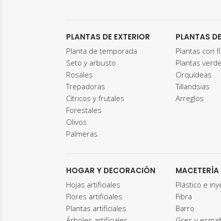
PLANTAS DE EXTERIOR
PLANTAS DE
Planta de temporada
Plantas con f
Seto y arbusto
Plantas verd
Rosales
Orquídeas
Trepadoras
Tillandsias
Cítricos y frutales
Arreglos
Forestales
Olivos
Palmeras
HOGAR Y DECORACIÓN
MACETERÍA
Hojas artificiales
Plástico e in
Flores artificiales
Fibra
Plantas artificiales
Barro
Árboles artificiales
Gres y esmal