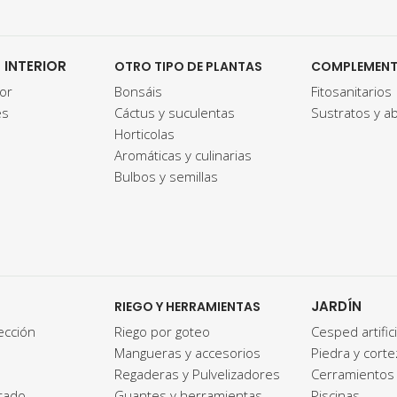
 INTERIOR
OTRO TIPO DE PLANTAS
COMPLEMEN
lor
Bonsáis
Fitosanitarios
es
Cáctus y suculentas
Sustratos y a
Horticolas
Aromáticas y culinarias
Bulbos y semillas
JARDÍN
RIEGO Y HERRAMIENTAS
yección
Riego por goteo
Cesped artifici
Mangueras y accesorios
Piedra y corte
Regaderas y Pulvelizadores
Cerramientos 
tado
Guantes y herramientas
Piscinas