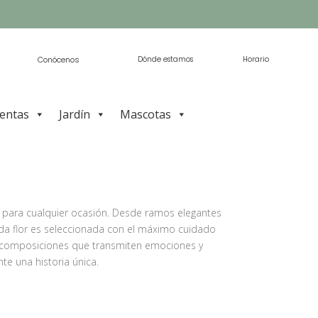
Conócenos
Dónde estamos
Horario
ientas
Jardín
Mascotas
os para cualquier ocasión. Desde ramos elegantes
Cada flor es seleccionada con el máximo cuidado
ear composiciones que transmiten emociones y
te una historia única.