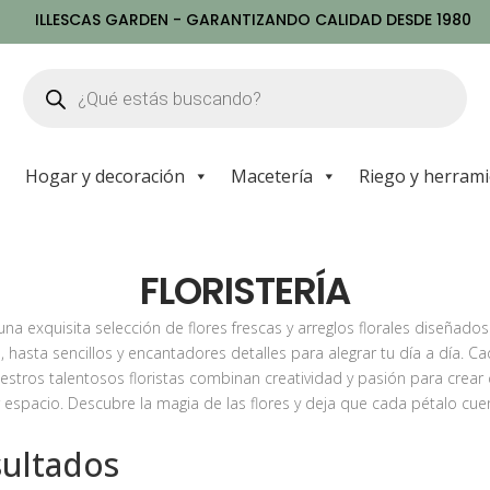
ILLESCAS GARDEN - GARANTIZANDO CALIDAD DESDE 1980
Búsqueda
de
productos
Hogar y decoración
Macetería
Riego y herram
FLORISTERÍA
 una exquisita selección de flores frescas y arreglos florales diseñad
, hasta sencillos y encantadores detalles para alegrar tu día a día. 
Nuestros talentosos floristas combinan creatividad y pasión para cr
espacio. Descubre la magia de las flores y deja que cada pétalo cuen
sultados