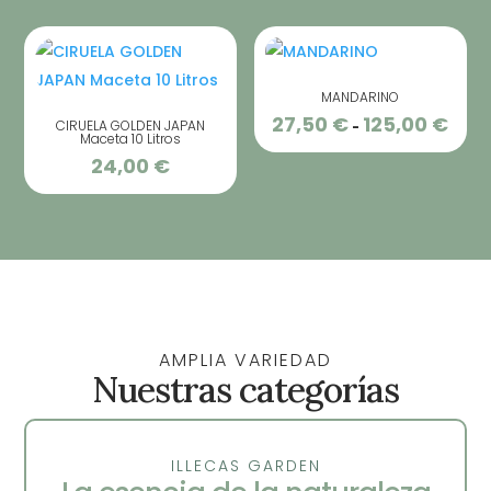
27,50
hast
225,0
MANDARINO
27,50
€
125,00
€
Rang
CIRUELA GOLDEN JAPAN
-
Maceta 10 Litros
de
24,00
€
preci
desd
27,50
hast
125,0
AMPLIA VARIEDAD
Nuestras categorías
ILLECAS GARDEN