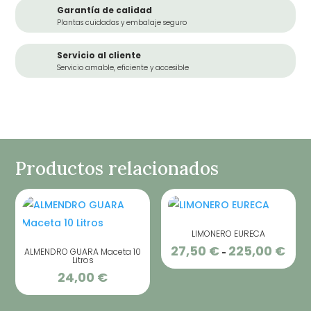
Garantía de calidad
Plantas cuidadas y embalaje seguro
Servicio al cliente
Servicio amable, eficiente y accesible
Productos relacionados
LIMONERO EURECA
27,50
€
225,00
€
Rang
ALMENDRO GUARA Maceta 10
-
Litros
de
24,00
€
preci
desd