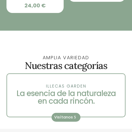
de
24,00
€
preci
desd
27,50
hast
125,0
AMPLIA VARIEDAD
Nuestras categorías
ILLECAS GARDEN
La esencia de la naturaleza
en cada rincón.
Visítanos