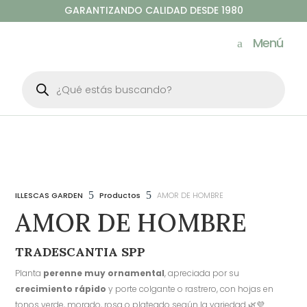
GARANTIZANDO CALIDAD DESDE 1980
Menú
Búsqueda
de
productos
5
5
ILLESCAS GARDEN
Productos
AMOR DE HOMBRE
AMOR DE HOMBRE
TRADESCANTIA SPP
Planta
perenne muy ornamental
, apreciada por su
crecimiento rápido
y porte colgante o rastrero, con hojas en
tonos verde, morado, rosa o plateado según la variedad 🌿💜.