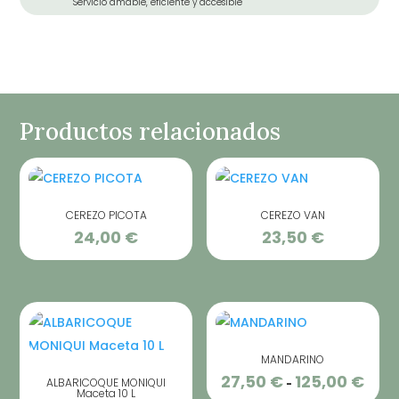
Servicio amable, eficiente y accesible
Productos relacionados
CEREZO PICOTA
CEREZO VAN
24,00
€
23,50
€
MANDARINO
27,50
€
125,00
€
Rang
ALBARICOQUE MONIQUI
-
Maceta 10 L