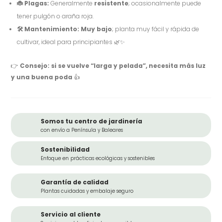
🐞
Plagas:
Generalmente
resistente
; ocasionalmente puede
tener pulgón o araña roja.
🛠
️ Mantenimiento:
Muy bajo
; planta muy fácil y rápida de
cultivar, ideal para principiantes 🌿✨
👉
Consejo:
si se vuelve “larga y pelada”, necesita
más luz
y una buena poda
👍
Somos tu centro de jardinería
con envío a Península y Baleares
Sostenibilidad
Enfoque en prácticas ecológicas y sostenibles
Garantía de calidad
Plantas cuidadas y embalaje seguro
Servicio al cliente