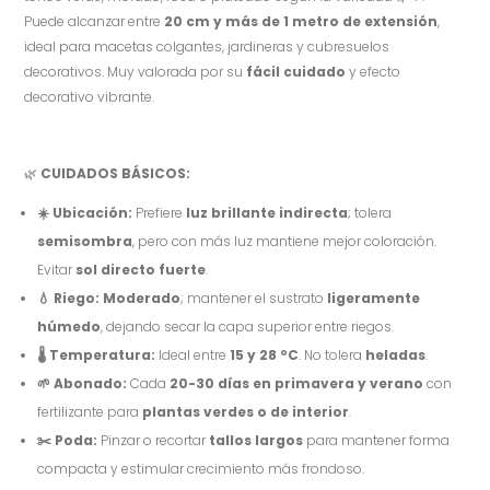
Puede alcanzar entre
20 cm y más de 1 metro de extensión
,
ideal para macetas colgantes, jardineras y cubresuelos
decorativos. Muy valorada por su
fácil cuidado
y efecto
decorativo vibrante.
🌿
CUIDADOS BÁSICOS:
☀️
Ubicación:
Prefiere
luz brillante indirecta
; tolera
semisombra
, pero con más luz mantiene mejor coloración.
Evitar
sol directo fuerte
.
💧
Riego:
Moderado
; mantener el sustrato
ligeramente
húmedo
, dejando secar la capa superior entre riegos.
🌡
️ Temperatura:
Ideal entre
15 y 28 ºC
. No tolera
heladas
.
🌱
Abonado:
Cada
20-30 días en primavera y verano
con
fertilizante para
plantas verdes o de interior
.
✂️
Poda:
Pinzar o recortar
tallos largos
para mantener forma
compacta y estimular crecimiento más frondoso.