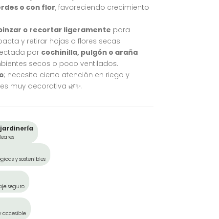
rdes o con flor
, favoreciendo crecimiento
pinzar o recortar ligeramente
para
ta y retirar hojas o flores secas.
fectada por
cochinilla, pulgón o araña
bientes secos o poco ventilados.
o
; necesita cierta atención en riego y
es muy decorativa 🌿✨.
jardinería
leares
gicas y sostenibles
aje seguro
y accesible