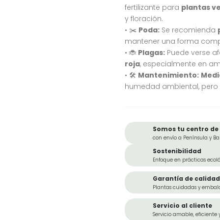
fertilizante para
plantas ve
y floración.
• ✂️
Poda:
Se recomienda
mantener una forma compac
• 🐞
Plagas:
Puede verse a
roja
, especialmente en am
• 🛠️
Mantenimiento:
Medi
humedad ambiental, pero 
Somos tu centro de 
con envío a Península y Ba
Sostenibilidad
Enfoque en prácticas ecoló
Garantía de calidad
Plantas cuidadas y embal
Servicio al cliente
Servicio amable, eficiente 