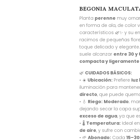
BEGONIA MACULAT
Planta
perenne
muy ornam
en forma de ala, de color
característicos 🌿✨ y su e
racimos de pequeñas flore
toque delicado y elegante
suele alcanzar
entre 30 y 
compacta y ligeramente
🌿
CUIDADOS BÁSICOS:
• ☀️
Ubicación:
Prefiere
luz
iluminación para mantener
directo
, que puede quemar
• 💧
Riego:
Moderado
; ma
dejando secar la capa super
exceso de agua
, ya que e
• 🌡️
Temperatura:
Ideal en
de aire
, y sufre con camb
• 🌱
Abonado:
Cada
15–30