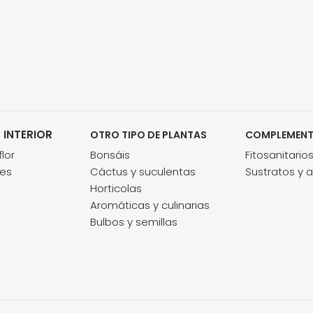
 INTERIOR
OTRO TIPO DE PLANTAS
COMPLEMEN
lor
Bonsáis
Fitosanitario
des
Cáctus y suculentas
Sustratos y 
Horticolas
Aromáticas y culinarias
Bulbos y semillas