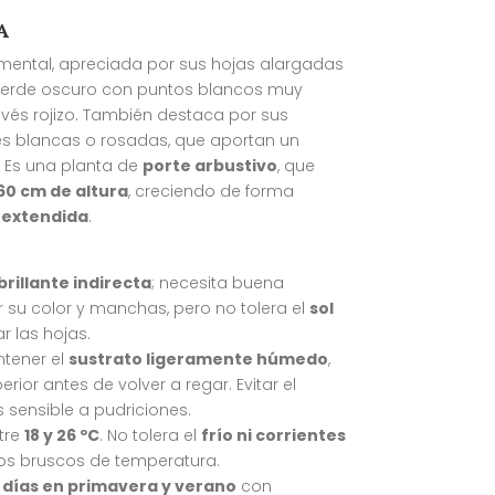
A
ental, apreciada por sus hojas alargadas
 verde oscuro con puntos blancos muy
nvés rojizo. También destaca por sus
s blancas o rosadas, que aportan un
. Es una planta de
porte arbustivo
, que
60 cm de altura
, creciendo de forma
 extendida
.
 brillante indirecta
; necesita buena
 su color y manchas, pero no tolera el
sol
 las hojas.
ntener el
sustrato ligeramente húmedo
,
ior antes de volver a regar. Evitar el
s sensible a pudriciones.
tre
18 y 26 ºC
. No tolera el
frío ni corrientes
ios bruscos de temperatura.
 días en primavera y verano
con