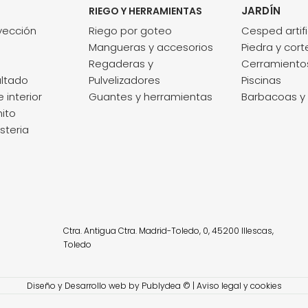
JARDÍN
RIEGO Y HERRAMIENTAS
nyección
Riego por goteo
Cesped artifi
Mangueras y accesorios
Piedra y cort
Regaderas y
Cerramientos
ltado
Pulvelizadores
Piscinas
interior
Guantes y herramientas
Barbacoas y 
nito
steria
Ctra. Antigua Ctra. Madrid-Toledo, 0, 45200 Illescas,
Toledo
Diseño y Desarrollo web by
Publydea
© |
Aviso legal y cookies