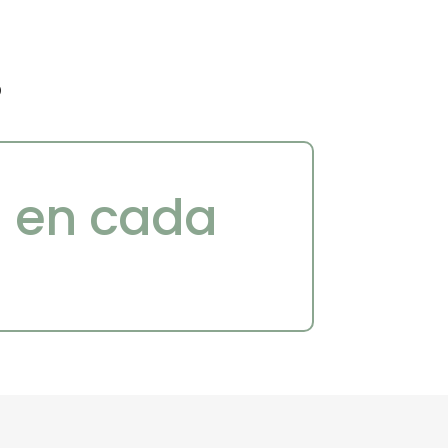
s
a en cada