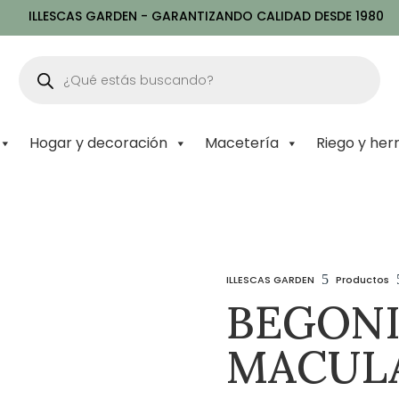
ILLESCAS GARDEN - GARANTIZANDO CALIDAD DESDE 1980
Búsqueda
de
productos
Hogar y decoración
Macetería
Riego y her
5
ILLESCAS GARDEN
Productos
BEGON
MACUL