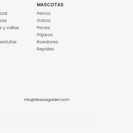
MASCOTAS
cial
Perros
eza
Gatos
 y vallas
Peces
Pájaros
estufas
Roedores
Reptiles
info@illescasgarden.com