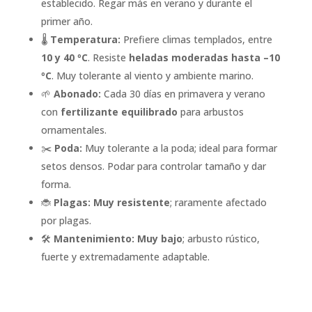
establecido. Regar más en verano y durante el
primer año.
🌡️
Temperatura:
Prefiere climas templados, entre
10 y 40 ºC
. Resiste
heladas moderadas hasta –10
ºC
. Muy tolerante al viento y ambiente marino.
🌱
Abonado:
Cada 30 días en primavera y verano
con
fertilizante equilibrado
para arbustos
ornamentales.
✂️
Poda:
Muy tolerante a la poda; ideal para formar
setos densos. Podar para controlar tamaño y dar
forma.
🐞
Plagas:
Muy resistente
; raramente afectado
por plagas.
🛠️
Mantenimiento:
Muy bajo
; arbusto rústico,
fuerte y extremadamente adaptable.