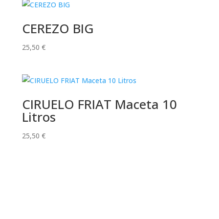
desde
28,50 €
CEREZO BIG
hasta
25,50
€
225,00 €
CIRUELO FRIAT Maceta 10
Litros
25,50
€