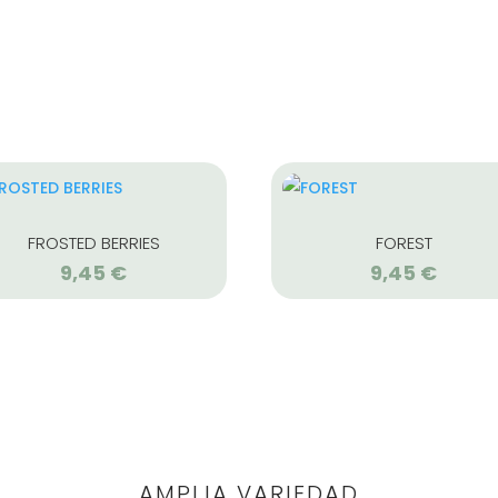
FROSTED BERRIES
FOREST
9,45
€
9,45
€
AMPLIA VARIEDAD