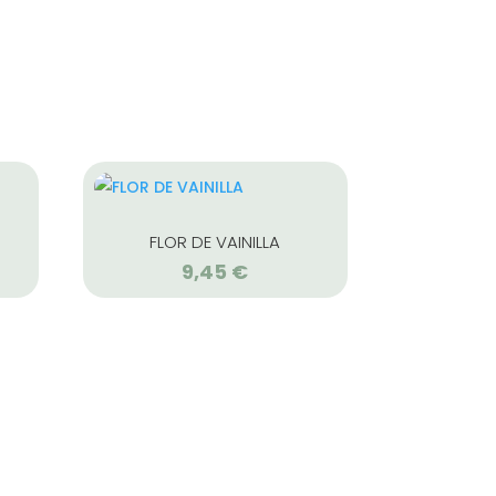
FLOR DE VAINILLA
9,45
€