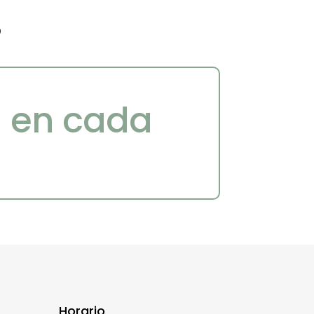
s
a en cada
Horario