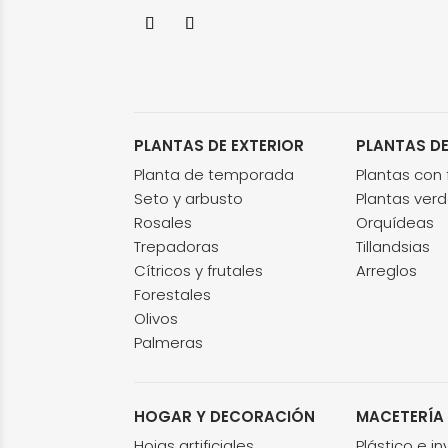
PLANTAS DE EXTERIOR
PLANTAS DE
Planta de temporada
Plantas con f
Seto y arbusto
Plantas ver
Rosales
Orquídeas
Trepadoras
Tillandsias
Cítricos y frutales
Arreglos
Forestales
Olivos
Palmeras
HOGAR Y DECORACIÓN
MACETERÍA
Hojas artificiales
Plástico e i