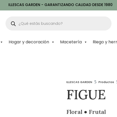
ILLESCAS GARDEN - GARANTIZANDO CALIDAD DESDE 1980
Búsqueda
de
productos
Hogar y decoración
Macetería
Riego y her
5
ILLESCAS GARDEN
Productos
FIGUE
Floral ● Frutal