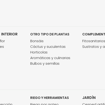
 INTERIOR
OTRO TIPO DE PLANTAS
COMPLEMEN
lor
Bonsáis
Fitosanitario
des
Cáctus y suculentas
Sustratos y 
Horticolas
Aromáticas y culinarias
Bulbos y semillas
JARDÍN
RIEGO Y HERRAMIENTAS
nyección
Riego por goteo
Cesped artifi