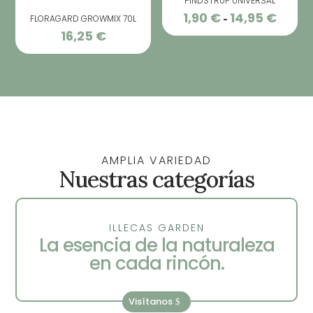
PINDSTRUP UNIVERSAL
1,90
€
14,95
€
Rango
FLORAGARD GROWMIX 70L
-
16,25
€
de
precios
desde
1,90 €
hasta
14,95 €
AMPLIA VARIEDAD
Nuestras categorías
ILLECAS GARDEN
La esencia de la naturaleza
en cada rincón.
Visítanos