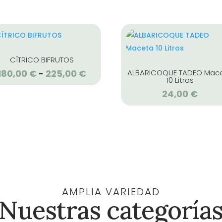
CÍTRICO BIFRUTOS
180,00
€
225,00
€
Rango
ALBARICOQUE TADEO Mac
-
10 Litros
de
24,00
€
precios:
desde
180,00 €
hasta
225,00 €
AMPLIA VARIEDAD
Nuestras categoría