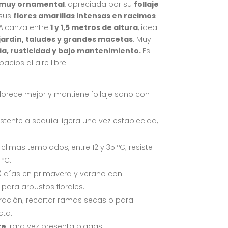
muy ornamental
, apreciada por su
follaje
sus
flores amarillas intensas en racimos
 Alcanza entre
1 y 1,5 metros de altura
, ideal
jardín, taludes y grandes macetas
. Muy
ia, rusticidad y bajo mantenimiento
.
Es
cios al aire libre.
 florece mejor y mantiene follaje sano con
sistente a sequía ligera una vez establecida,
 climas templados, entre 12 y 35 ºC; resiste
ºC.
días en primavera y verano con
o
para arbustos florales.
loración; recortar ramas secas o para
ta.
te
; rara vez presenta plagas.