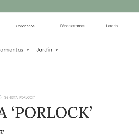
Conócenos
Dónde estamos
Horario
ramientas
Jardín
5
GENISTA ‘PORLOCK’
A ‘PORLOCK’
K’