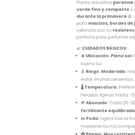
Planta arbustiva
perenne 
verde fino y compacto
y 
durante la primavera
🌼.
para
macizos, bordes de 
valorada por su
resistenc
perfecta para perfumar espa
🌿
CUIDADOS BÁSICOS:
☀️ Ubicación:
Pleno sol
;
buena luz.
💧 Riego:
Moderado
; re
evitar encharcamientos.
🌡️ Temperatura:
Prefiere
heladas ligeras hasta –5 
🌱 Abonado:
Cada 20–30 
fertilizante equilibrad
✂️ Poda:
Ligera tras la f
mantener forma compac
🐞 Plagas:
Muy resisten