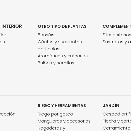
 INTERIOR
OTRO TIPO DE PLANTAS
COMPLEMEN
lor
Bonsáis
Fitosanitario
des
Cáctus y suculentas
Sustratos y 
Horticolas
Aromáticas y culinarias
Bulbos y semillas
JARDÍN
RIEGO Y HERRAMIENTAS
nyección
Riego por goteo
Cesped artifi
Mangueras y accesorios
Piedra y cort
Regaderas y
Cerramientos