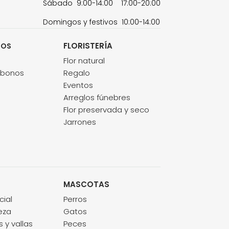
Sábado 9:00-14:00 17:00-20:00
Domingos y festivos 10:00-14:00
FLORISTERÍA
TOS
s
Flor natural
abonos
Regalo
Eventos
Arreglos fúnebres
Flor preservada y seco
Jarrones
MASCOTAS
cial
Perros
eza
Gatos
 y vallas
Peces