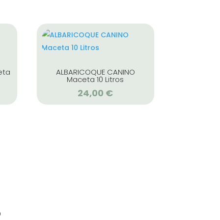
eta
ALBARICOQUE CANINO
Maceta 10 Litros
24,00
€
s