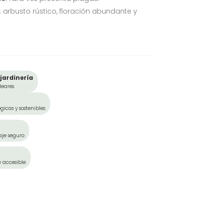
; arbusto rústico, floración abundante y
jardinería
leares
gicas y sostenibles
aje seguro
y accesible