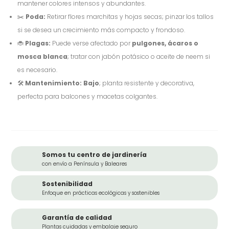
mantener colores intensos y abundantes.
✂️
Poda:
Retirar flores marchitas y hojas secas; pinzar los tallos
si se desea un crecimiento más compacto y frondoso.
🐞
Plagas:
Puede verse afectado por
pulgones, ácaros o
mosca blanca
; tratar con jabón potásico o aceite de neem si
es necesario.
🛠️
Mantenimiento:
Bajo
; planta resistente y decorativa,
perfecta para balcones y macetas colgantes.
Somos tu centro de jardinería
con envío a Península y Baleares
Sostenibilidad
Enfoque en prácticas ecológicas y sostenibles
Garantía de calidad
Plantas cuidadas y embalaje seguro