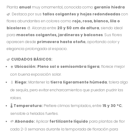
Planta
anual
muy ornamental, conocida como
geranio hiedra
🌿. Destaca por sus
tallos colgantes y hojas redondeadas
con
flores abundantes en colores como
rojo, rosa, blanco, lila o
bicolores
🎨. Alcanza entre
20 y 50 cm de altura
, siendo ideal
para
macetas colgantes, jardineras y balcones
. Sus flores
aparecen desde
primavera hasta otoño
, aportando color y
elegancia prolongada al espacio.
🌿
CUIDADOS BÁSICOS:
☀️
Ubicación:
Pleno sol o semisombra ligera
; florece mejor
con buena exposición solar.
💧
Riego:
Mantener la
tierra ligeramente húmeda
; tolera algo
de sequía, pero evitar encharcamientos que puedan pudrir las
raíces.
🌡️
Temperatura:
Prefiere climas templados, entre
15 y 30 ºC
;
sensible a heladas fuertes.
🌱
Abonado:
Aplicar
fertilizante líquido
para plantas de flor
cada 2-3 semanas durante la temporada de floración para