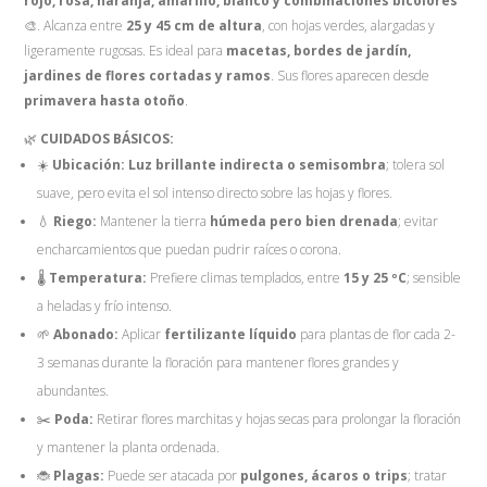
rojo, rosa, naranja, amarillo, blanco y combinaciones bicolores
🎨. Alcanza entre
25 y 45 cm de altura
, con hojas verdes, alargadas y
ligeramente rugosas. Es ideal para
macetas, bordes de jardín,
jardines de flores cortadas y ramos
. Sus flores aparecen desde
primavera hasta otoño
.
🌿
CUIDADOS BÁSICOS:
☀️
Ubicación:
Luz brillante indirecta o semisombra
; tolera sol
suave, pero evita el sol intenso directo sobre las hojas y flores.
💧
Riego:
Mantener la tierra
húmeda pero bien drenada
; evitar
encharcamientos que puedan pudrir raíces o corona.
🌡️
Temperatura:
Prefiere climas templados, entre
15 y 25 ºC
; sensible
a heladas y frío intenso.
🌱
Abonado:
Aplicar
fertilizante líquido
para plantas de flor cada 2-
3 semanas durante la floración para mantener flores grandes y
abundantes.
✂️
Poda:
Retirar flores marchitas y hojas secas para prolongar la floración
y mantener la planta ordenada.
🐞
Plagas:
Puede ser atacada por
pulgones, ácaros o trips
; tratar