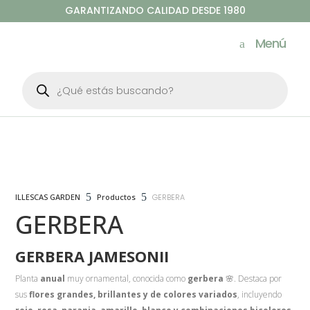
GARANTIZANDO CALIDAD DESDE 1980
Menú
Búsqueda
de
productos
5
5
ILLESCAS GARDEN
Productos
GERBERA
GERBERA
GERBERA JAMESONII
Planta
anual
muy ornamental, conocida como
gerbera
🌸. Destaca por
sus
flores grandes, brillantes y de colores variados
, incluyendo