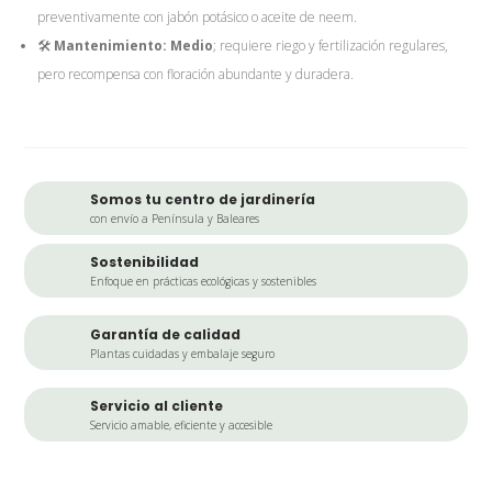
preventivamente con jabón potásico o aceite de neem.
🛠️
Mantenimiento:
Medio
; requiere riego y fertilización regulares,
pero recompensa con floración abundante y duradera.
Somos tu centro de jardinería
con envío a Península y Baleares
Sostenibilidad
Enfoque en prácticas ecológicas y sostenibles
Garantía de calidad
Plantas cuidadas y embalaje seguro
Servicio al cliente
Servicio amable, eficiente y accesible