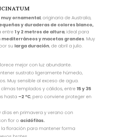
NCINATUM
e muy ornamental
, originaria de Australia,
pequeñas y duraderas de colores blanco,
a entre
1 y 2 metros de altura
, ideal para
es mediterráneos y macetas grandes
. Muy
 por su
larga duración
, de abril a julio.
 florece mejor con luz abundante.
ntener sustrato ligeramente húmedo,
s. Muy sensible al exceso de agua.
e climas templados y cálidos, entre
15 y 35
ras hasta
–2 ºC
, pero conviene proteger en
días en primavera y verano con
con flor o
acidófilas.
s la floración para mantener forma
evos brotes.