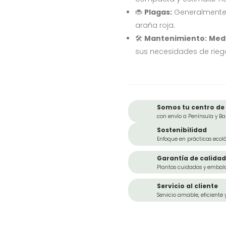
🐞
Plagas:
Generalment
araña roja.
🛠️
Mantenimiento:
Med
sus necesidades de riego
Somos tu centro de 
con envío a Península y Ba
Sostenibilidad
Enfoque en prácticas ecoló
Garantía de calidad
Plantas cuidadas y embal
Servicio al cliente
Servicio amable, eficiente 