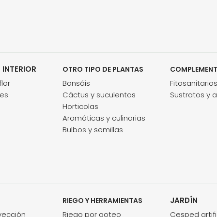
 INTERIOR
OTRO TIPO DE PLANTAS
COMPLEMEN
lor
Bonsáis
Fitosanitario
des
Cáctus y suculentas
Sustratos y 
Horticolas
Aromáticas y culinarias
Bulbos y semillas
JARDÍN
RIEGO Y HERRAMIENTAS
nyección
Riego por goteo
Cesped artifi