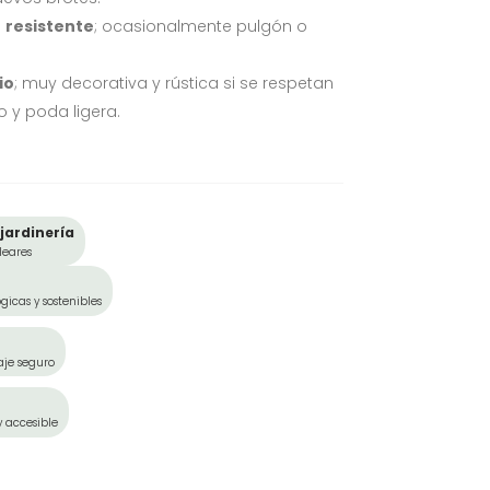
e
resistente
; ocasionalmente pulgón o
io
; muy decorativa y rústica si se respetan
 y poda ligera.
jardinería
leares
gicas y sostenibles
aje seguro
y accesible