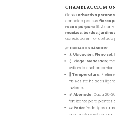
CHAMELAUCIUM U
Planta
arbustiva perenn
conocida por sus
flores 
rosa o púrpura
🌸. Alcanz
macizos, bordes, jardin
apreciada en flor cortada
🌿
CUIDADOS BÁSICOS:
☀️
Ubicación:
Pleno sol
;
💧
Riego:
Moderado
; ma
evitando encharcamiento
🌡️
Temperatura:
Prefier
ºC
. Resiste heladas lige
invierno.
🌱
Abonado:
Cada 20-30 
fertilizante para plantas 
✂️
Poda:
Poda ligera tra
compacta y estimular nu