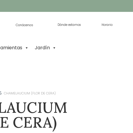
Conócenos
Dónde estamos
Horario
ramientas
Jardín
5
CHAMELAUCIUM (FLOR DE CERA)
LAUCIUM
E CERA)