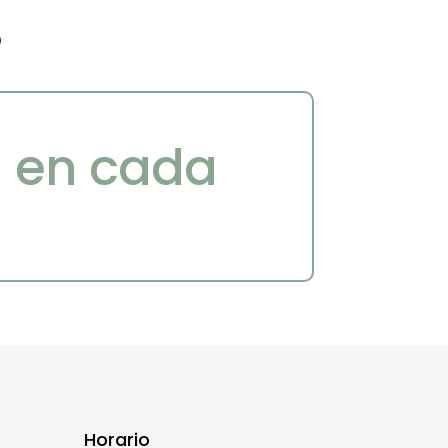
s
a en cada
Horario