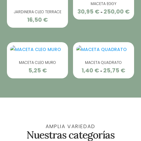
MACETA EGGY
30,95
€
250,00
€
Rang
JARDINERA CLEO TERRACE
-
16,50
€
de
preci
desd
30,95
hast
250,0
MACETA CLEO MURO
MACETA QUADRATO
5,25
€
1,40
€
25,75
€
Rango
-
de
precios
desde
1,40 €
hasta
25,75 €
AMPLIA VARIEDAD
Nuestras categorías