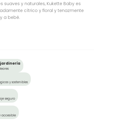
s suaves y naturales, Kukette Baby es
licadamente cítrico y floral y tenazmente
 y a bebé.
jardinería
leares
gicas y sostenibles
aje seguro
y accesible