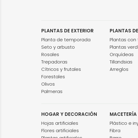
PLANTAS DE EXTERIOR
PLANTAS DE
Planta de temporada
Plantas con f
Seto y arbusto
Plantas ver
Rosales
Orquídeas
Trepadoras
Tillandsias
Cítricos y frutales
Arreglos
Forestales
Olivos
Palmeras
HOGAR Y DECORACIÓN
MACETERÍA
Hojas artificiales
Plástico e i
Flores artificiales
Fibra
Plantas artificiales
Barro