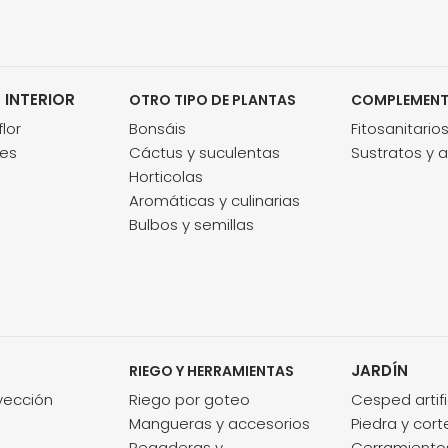
 INTERIOR
OTRO TIPO DE PLANTAS
COMPLEMEN
lor
Bonsáis
Fitosanitario
des
Cáctus y suculentas
Sustratos y 
Horticolas
Aromáticas y culinarias
Bulbos y semillas
JARDÍN
RIEGO Y HERRAMIENTAS
nyección
Riego por goteo
Cesped artifi
Mangueras y accesorios
Piedra y cort
Regaderas y
Cerramientos