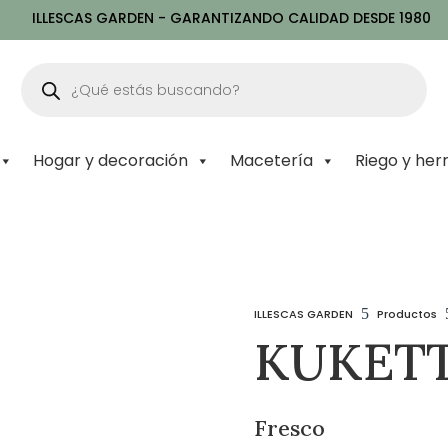
ILLESCAS GARDEN - GARANTIZANDO CALIDAD DESDE 1980
Búsqueda
de
productos
Hogar y decoración
Macetería
Riego y her
5
ILLESCAS GARDEN
Productos
KUKETT
Fresco