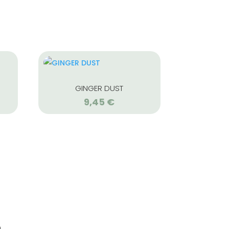
GINGER DUST
9,45
€
s