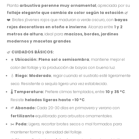
Planta
arbustiva perenne muy ornamental
, apreciada por su
follaje elegante que cambia de color según la estación
🌿
❤️. Brotes jóvenes rojos que maduran a verde oscuro, con
bayas
rojas decorativas en otoño e invierno
. Alcanza entre
1 y 2
metros de altura
, ideal para
macizos, bordes, jardines
modernos y macetas
grandes
.
🌿
CUIDADOS BÁSICOS:
☀️
Ubicación:
Pleno sol o semisombra
; mantiene mejor el
color del follaje y la producción de bayas con buena luz.
💧
Riego:
Moderado
; regar cuando el sustrato esté ligeramente
seco. Resistente a sequía ligera una vez establecido.
🌡️
Temperatura:
Prefiere climas templados, entre
10 y 35 ºC
.
Resiste
heladas ligeras hasta –10 ºC
.
🌱
Abonado:
Cada 20-30 días en primavera y verano con
fertilizante
equilibrado para arbustos ornamentales.
✂️
Poda:
Ligera; recortar brotes secos o mal formados para
mantener forma y densidad del follaje.