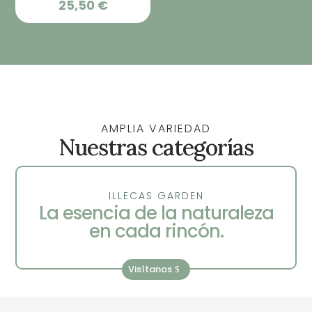
25,50
€
preci
desd
28,95
hast
145,0
AMPLIA VARIEDAD
Nuestras categorías
ILLECAS GARDEN
La esencia de la naturaleza
en cada rincón.
Visítanos