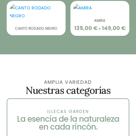
AMIRA
135,00
€
149,00
€
Ran
CANTO RODADO NEGRO
-
de
preci
desd
135,0
hast
149,0
AMPLIA VARIEDAD
Nuestras categorías
ILLECAS GARDEN
La esencia de la naturaleza
en cada rincón.