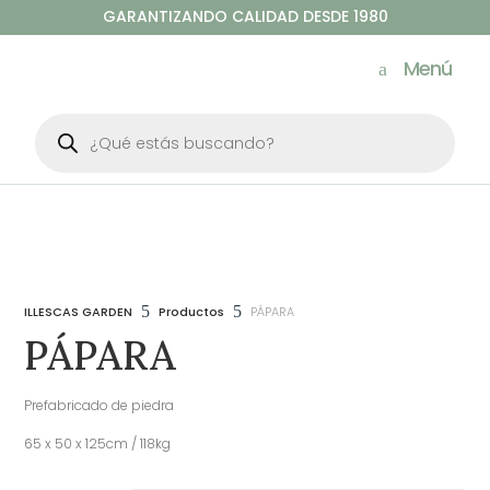
GARANTIZANDO CALIDAD DESDE 1980
Menú
Búsqueda
de
productos
5
5
ILLESCAS GARDEN
Productos
PÁPARA
PÁPARA
Prefabricado de piedra
65 x 50 x 125cm / 118kg