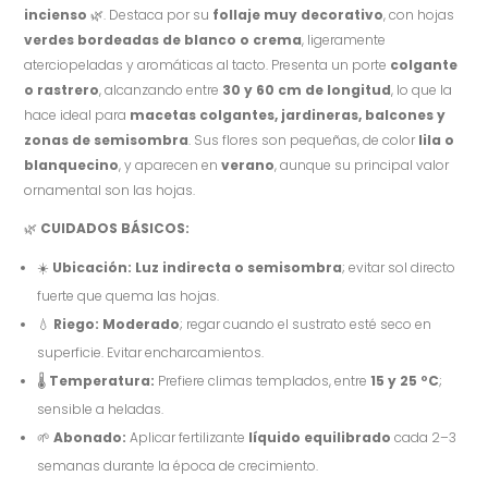
incienso
🌿. Destaca por su
follaje muy decorativo
, con hojas
verdes bordeadas de blanco o crema
, ligeramente
aterciopeladas y aromáticas al tacto. Presenta un porte
colgante
o rastrero
, alcanzando entre
30 y 60 cm de longitud
, lo que la
hace ideal para
macetas colgantes, jardineras, balcones y
zonas de semisombra
. Sus flores son pequeñas, de color
lila o
blanquecino
, y aparecen en
verano
, aunque su principal valor
ornamental son las hojas.
🌿
CUIDADOS BÁSICOS:
☀️
Ubicación:
Luz indirecta o semisombra
; evitar sol directo
fuerte que quema las hojas.
💧
Riego:
Moderado
; regar cuando el sustrato esté seco en
superficie. Evitar encharcamientos.
🌡️
Temperatura:
Prefiere climas templados, entre
15 y 25 ºC
;
sensible a heladas.
🌱
Abonado:
Aplicar fertilizante
líquido equilibrado
cada 2–3
semanas durante la época de crecimiento.