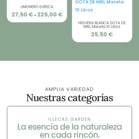
LIMONERO EURECA
27,50
€
225,00
€
Rango
-
de
HIGUERA BLANCA GOTA DE
MIEL Maceta 10 Litros
precios:
25,50
€
desde
27,50 €
hasta
225,00 €
AMPLIA VARIEDAD
Nuestras categorías
ILLECAS GARDEN
La esencia de la naturaleza
en cada rincón.