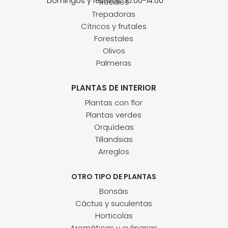
Domingos y festivos 10:00-14:00
Rosales
Trepadoras
Cítricos y frutales
Forestales
Olivos
Palmeras
PLANTAS DE INTERIOR
Plantas con flor
Plantas verdes
Orquídeas
Tillandsias
Arreglos
OTRO TIPO DE PLANTAS
Bonsáis
Cáctus y suculentas
Horticolas
Aromáticas y culinarias