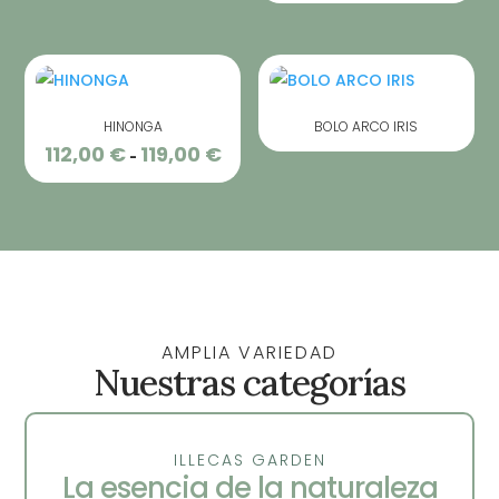
de
preci
desd
109,0
hast
HINONGA
BOLO ARCO IRIS
117,0
112,00
€
119,00
€
Rango
-
de
precios:
desde
112,00 €
hasta
119,00 €
AMPLIA VARIEDAD
Nuestras categorías
ILLECAS GARDEN
La esencia de la naturaleza