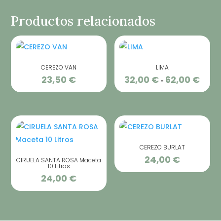
Productos relacionados
CEREZO VAN
LIMA
23,50
€
32,00
€
62,00
€
Rang
-
de
precio
desde
32,00 
hasta
CEREZO BURLAT
62,00 
24,00
€
CIRUELA SANTA ROSA Maceta
10 Litros
24,00
€