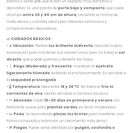
blanco o verde 🌿
✨
, que le dan un aspecto muy llamativo y
decorativo. Es una planta de
porte bajo y compacto
, que suele
alcanzar
entre 20 y 40 cm de altura
, creciendo en forma de
mata densa y colorida, ideal para interiores luminosos y
composiciones decorativas.
🌿
CUIDADOS BÁSICOS:
• ☀️
Ubicación
: Prefiere
luz brillante indirecta
; necesita buena
iluminación para mantener sus colores vivos, pero no tolera el
sol
directo
, que puede quemar o desteñir las hojas.
• 💧
Riego
:
Moderado y frecuente
; mantener el
sustrato
ligeramente húmedo
, evitando el encharcamiento. Es sensible a
la
sequedad prolongada
.
• 🌡️
Temperatura
: Ideal entre
18 y 26 ºC
. No tolera el
frío ni
corrientes de aire
, siendo sensible a cambios bruscos.
• 🌱
Abonado
: Cada
15–30 días en primavera y verano
con
fertilizante suave para
plantas verdes
, en dosis moderadas.
• ✂️
Poda
: Se recomienda
pinzar los brotes
para mantener una
forma compacta y estimular un crecimiento más denso.
• 🐞
Plagas
: Puede verse afectada por
pulgón, cochinilla o