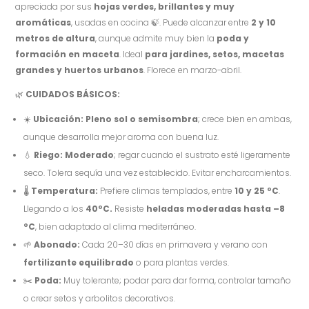
apreciada por sus
hojas verdes, brillantes y muy
aromáticas
, usadas en cocina 🍃. Puede alcanzar entre
2 y 10
metros de altura
, aunque admite muy bien la
poda y
formación en maceta
. Ideal
para jardines, setos, macetas
grandes y huertos urbanos
. Florece en marzo-abril.
🌿
CUIDADOS BÁSICOS:
☀️
Ubicación:
Pleno sol o semisombra
; crece bien en ambas,
aunque desarrolla mejor aroma con buena luz.
💧
Riego:
Moderado
; regar cuando el sustrato esté ligeramente
seco. Tolera sequía una vez establecido. Evitar encharcamientos.
🌡️
Temperatura:
Prefiere climas templados, entre
10 y 25 ºC
.
Llegando a los
40ºC.
Resiste
heladas moderadas hasta –8
ºC
, bien adaptado al clima mediterráneo.
🌱
Abonado:
Cada 20–30 días en primavera y verano con
fertilizante equilibrado
o para plantas verdes.
✂️
Poda:
Muy tolerante; podar para dar forma, controlar tamaño
o crear setos y arbolitos decorativos.