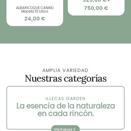
-
750,00
€
ALBARICOQUE CANINO
Rango
Maceta 10 Litros
de
24,00
€
precios:
desde
325,00 €
hasta
750,00 €
AMPLIA VARIEDAD
Nuestras categorías
ILLECAS GARDEN
La esencia de la naturaleza
en cada rincón.
Visítanos