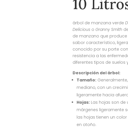
10 Litro
árbol de manzana verde
D
Delicious
o
Granny Smith
de
de manzano que produce m
sabor característico, liger
conocido por su porte co
resistencia a las enfermeda
diferentes tipos de suelos 
Descripción del árbol:
Tamaño:
Generalmente,
mediano, con un crecimie
ligeramente hacia afuer
Hojas:
Las hojas son de 
márgenes ligeramente ser
las hojas tienen un color
en otoño.