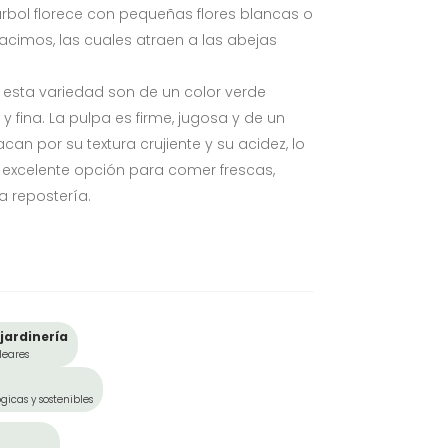
árbol florece con pequeñas flores blancas o
cimos, las cuales atraen a las abejas
sta variedad son de un color verde
a y fina. La pulpa es firme, jugosa y de un
can por su textura crujiente y su acidez, lo
 excelente opción para comer frescas,
la repostería.
jardinería
leares
gicas y sostenibles