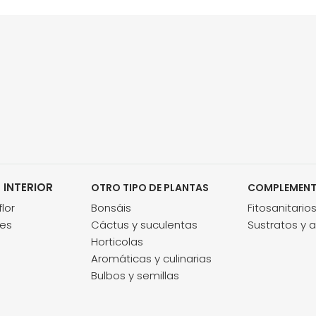
 INTERIOR
OTRO TIPO DE PLANTAS
COMPLEMEN
lor
Bonsáis
Fitosanitario
des
Cáctus y suculentas
Sustratos y 
Horticolas
Aromáticas y culinarias
Bulbos y semillas