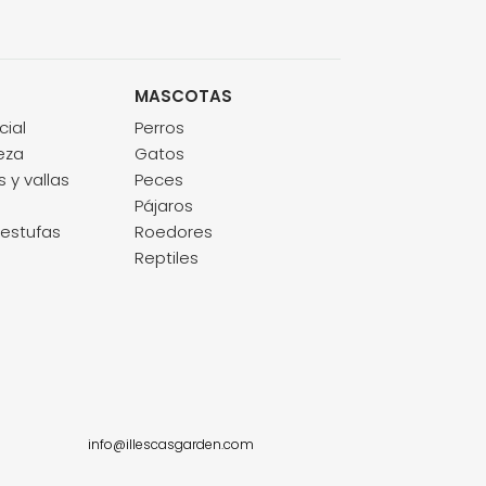
MASCOTAS
cial
Perros
eza
Gatos
 y vallas
Peces
Pájaros
estufas
Roedores
Reptiles
info@illescasgarden.com