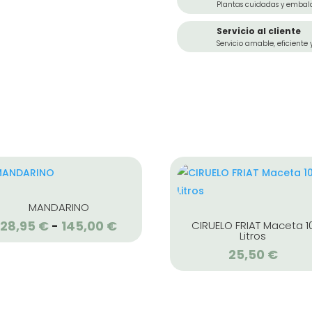
Plantas cuidadas y embal
Servicio al cliente
Servicio amable, eficiente 
MANDARINO
28,95
€
145,00
€
Rango
CIRUELO FRIAT Maceta 1
-
Litros
de
25,50
€
precios:
desde
28,95 €