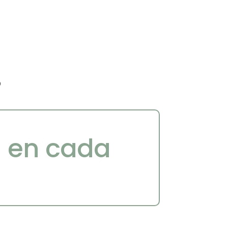
s
a en cada