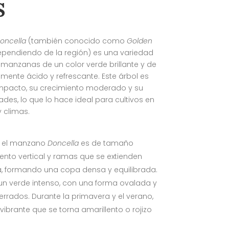
s
oncella
(también conocido como
Golden
pendiendo de la región) es una variedad
anzanas de un color verde brillante y de
amente ácido y refrescante. Este árbol es
mpacto, su crecimiento moderado y su
des, lo que lo hace ideal para cultivos en
y climas.
 el manzano
Doncella
es de tamaño
nto vertical y ramas que se extienden
a, formando una copa densa y equilibrada.
un verde intenso, con una forma ovalada y
rados. Durante la primavera y el verano,
 vibrante que se torna amarillento o rojizo