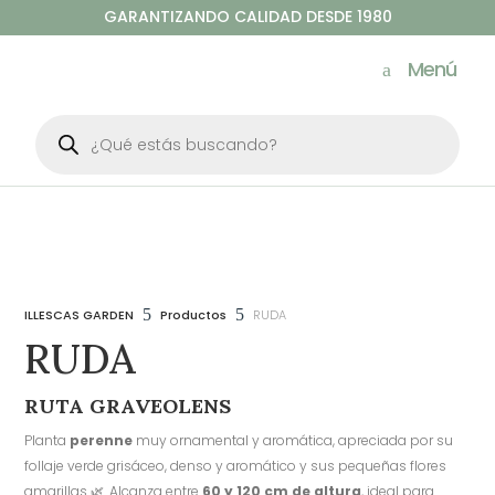
GARANTIZANDO CALIDAD DESDE 1980
Menú
Búsqueda
de
productos
5
5
ILLESCAS GARDEN
Productos
RUDA
RUDA
RUTA GRAVEOLENS
Planta
perenne
muy ornamental y aromática, apreciada por su
follaje verde grisáceo, denso y aromático y sus pequeñas flores
amarillas 🌿. Alcanza entre
60 y 120 cm de altura
, ideal para