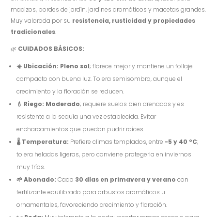
macizos, bordes de jardín, jardines aromáticos y macetas grandes.
Muy valorada por su
resistencia, rusticidad y propiedades
tradicionales
.
🌿
CUIDADOS BÁSICOS:
☀️ Ubicación:
Pleno sol
; florece mejor y mantiene un follaje
compacto con buena luz. Tolera semisombra, aunque el
crecimiento y la floración se reducen.
💧 Riego:
Moderado
; requiere suelos bien drenados y es
resistente a la sequía una vez establecida. Evitar
encharcamientos que puedan pudrir raíces.
🌡️ Temperatura:
Prefiere climas templados, entre
-5 y 40 ºC
;
tolera heladas ligeras, pero conviene protegerla en inviernos
muy fríos.
🌱 Abonado:
Cada
30 días en primavera y verano
con
fertilizante equilibrado para arbustos aromáticos u
ornamentales, favoreciendo crecimiento y floración.