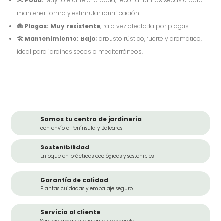
✂️ Poda:
Muy tolerante a la poda; recortar ramas secas o para
mantener forma y estimular ramificación.
🐞 Plagas:
Muy resistente
; rara vez afectada por plagas.
🛠️ Mantenimiento:
Bajo
; arbusto rústico, fuerte y aromático,
ideal para jardines secos o mediterráneos.
Somos tu centro de jardinería
con envío a Península y Baleares
Sostenibilidad
Enfoque en prácticas ecológicas y sostenibles
Garantía de calidad
Plantas cuidadas y embalaje seguro
Servicio al cliente
Servicio amable, eficiente y accesible