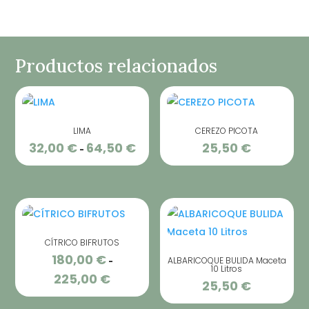
Productos relacionados
LIMA
CEREZO PICOTA
32,00
€
64,50
€
25,50
€
Rango
-
de
precios:
desde
32,00 €
hasta
CÍTRICO BIFRUTOS
64,50 €
180,00
€
ALBARICOQUE BULIDA Maceta
-
10 Litros
225,00
€
Rango
25,50
€
de