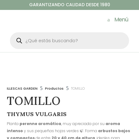
GARANTIZANDO CALIDAD DESDE 1980
Menú
Búsqueda
de
productos
5
5
ILLESCAS GARDEN
Productos
TOMILLO
TOMILLO
THYMUS VULGARIS
Planta
perenne aromática
, muy apreciada por su
aroma
intenso
y sus pequeñas hojas verdes 🍃. Forma
arbustos bajos
y compactos
de entre
20 y 40 cm de altura
, ideales para