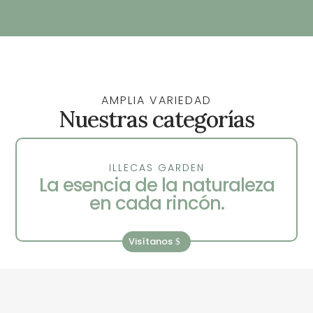
precios:
desde
180,00 €
hasta
225,00 €
AMPLIA VARIEDAD
Nuestras categorías
ILLECAS GARDEN
La esencia de la naturaleza
en cada rincón.
Visítanos