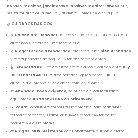
bordes, macizos, jardineras y jardines mediterráneos
. Muy
resistente al calor, la sequía y al viento. Florece de abril a julio.
🌿
CUIDADOS BÁSICOS:
☀️
Ubicación:
Pleno sol
; florece y desarrolla mejor aroma con
al menos 6 horas de luz directa diaria.
💧
Riego:
Escaso a moderado
; prefiere suelos
bien drenados
y tolera periodos de sequía. Evitar encharcamientos.
🌡️
Temperatura:
Prefiere climas templados a cálidos, entre
15 y
30 ºC
hasta 40ºC
. Resiste heladas ligeras hasta
–10 ºC
,
aunque frío intenso puede dañar follaje y brotes.
🌱
Abonado:
Poco exigente
; se puede aplicar fertilizante
equilibrado
una vez al año en primavera
.
✂️
Poda:
Podar ligeramente tras la floración para mantener
forma compacta y estimular nuevas ramas; evitar cortar
madera vieja sin brotes.
🐞
Plagas:
Muy resistente
; ocasionalmente pulgón o araña